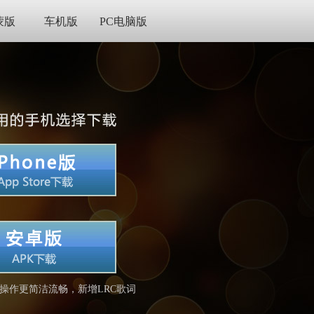
蒙版
车机版
PC电脑版
操作更简洁流畅，新增LRC歌词